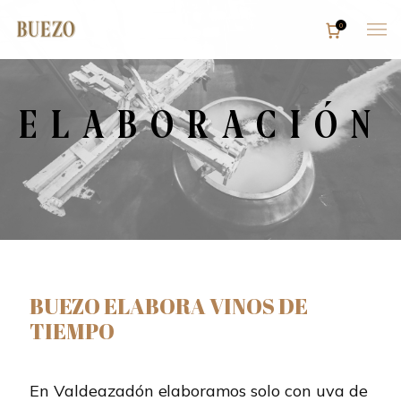
0
Inicio
Bodega
ELABORACIÓN
Tienda
Enoturismo
Restaurante
Contacto
BUEZO ELABORA VINOS DE
Reservas
TIEMPO
En Valdeazadón elaboramos solo con uva de