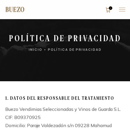
0
Inicio
Bodega
POLÍTICA DE PRIVACIDAD
INICIO
•
POLÍTICA DE PRIVACIDAD
Tienda
Enoturismo
Restaurante
Contacto
1. DATOS DEL RESPONSABLE DEL TRATAMIENTO
Reservas
Buezo Vendimias Seleccionadas y Vinos de Guarda S.L.
CIF: B09370925
Domicilio: Paraje Valdezadón s/n 09228 Mahamud