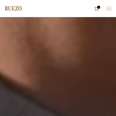
0
Inicio
Bodega
Tienda
Enoturismo
Restaurante
Contacto
Reservas