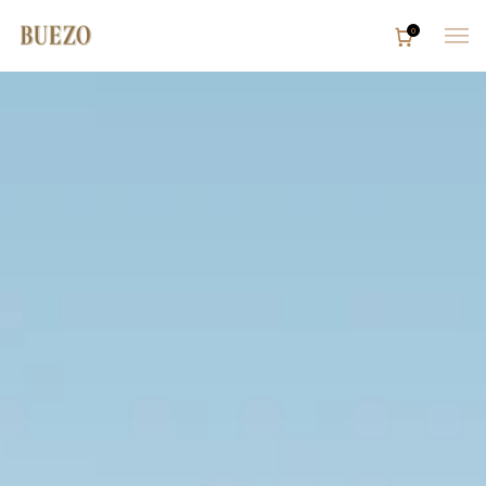
0
Inicio
Bodega
Tienda
Enoturismo
Restaurante
Contacto
Reservas